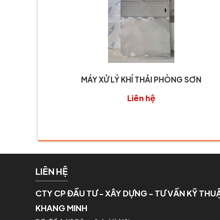
MÁY XỬ LÝ KHÍ THẢI PHÒNG SƠN
Liên hệ
LIÊN HỆ
CTY CP ĐẦU TƯ - XÂY DỰNG - TƯ VẤN KỸ THU
KHANG MINH